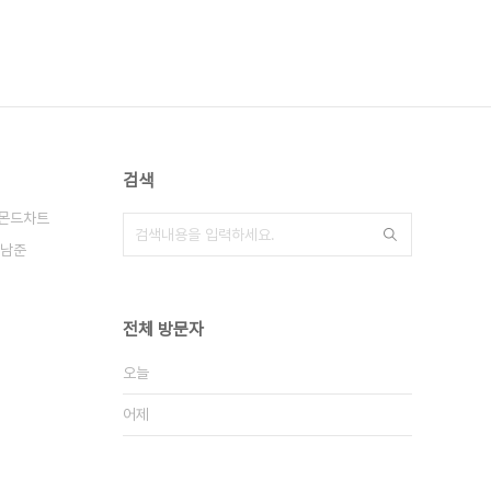
검색
몬드차트
남준
전체 방문자
오늘
어제