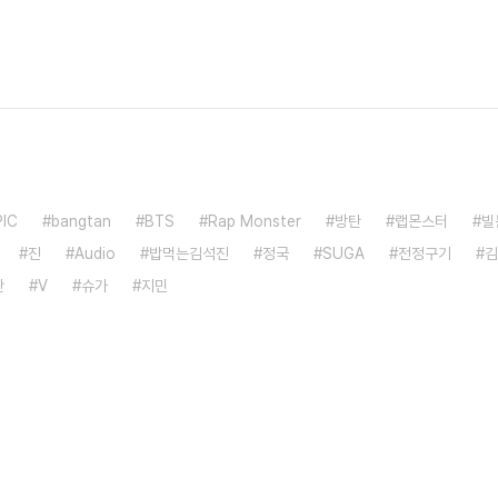
PIC
bangtan
BTS
Rap Monster
방탄
랩몬스터
빌
진
Audio
밥먹는김석진
정국
SUGA
전정구기
김
단
V
슈가
지민