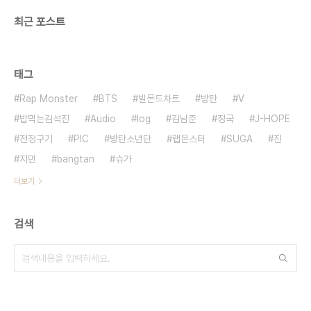
최근 포스트
태그
Rap Monster
BTS
빌몬드차트
방탄
V
밥먹는김석진
Audio
log
김남준
정국
J-HOPE
전정구기
PIC
방탄소년단
랩몬스터
SUGA
진
지민
bangtan
슈가
더보기
검색