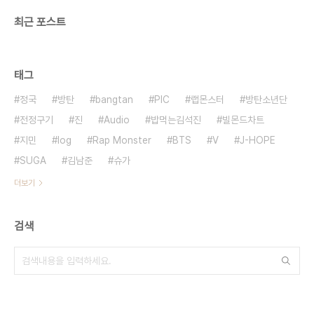
최근 포스트
태그
정국
방탄
bangtan
PIC
랩몬스터
방탄소년단
전정구기
진
Audio
밥먹는김석진
빌몬드차트
지민
log
Rap Monster
BTS
V
J-HOPE
SUGA
김남준
슈가
더보기
검색