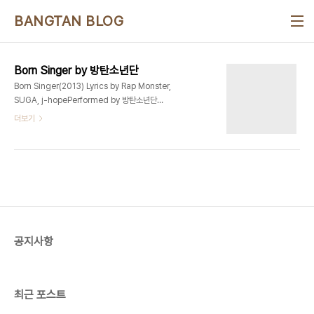
본문 바로가기
BANGTAN BLOG
Born Singer by 방탄소년단
Born Singer(2013) Lyrics by Rap Monster,
SUGA, j-hopePerformed by 방탄소년단
Original Track - J.Cole - Born Sinner (정
더보기
국)I'm a born singer 좀 늦어버린 고백 (I
swear)언제나 멀기만 했었던 신기루가 눈 앞에 있
어 (여기 있어) (V)I'm a born singer 어쩌면 이른
고백그래도 너무 행복해 I'm good (SUGA)난생
처음 방탄이란 이름으로 선 무대삼년 전 첫 무대의 마
음을 다시 검문해여전히 대구 촌놈 랩퍼와 다를게 없
었지 but아마추어란 단어 위에 프로란 단어를 덧썼
지그토록 원하던 무대, 랩을 하며 춤출 때아직 살아있
공지사항
음을 느껴 피곤하고 고된 출퇴근따위는 견딜만 해 내
사람들이 지켜보니까몸이 ..
최근 포스트