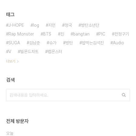
태그
J-HOPE
log
지민
정국
방탄소년단
Rap Monster
BTS
진
bangtan
PIC
전정구기
SUGA
김남준
슈가
방탄
밥먹는김석진
Audio
V
빌몬드차트
랩몬스터
더보기
검색
전체 방문자
오늘