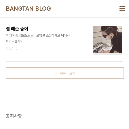
본문 바로가기
BANGTAN BLOG
랩 레슨 중에
어때여 좀 첩보요원같나요밤길 조심하세요 뒤에서
튀어나올지도
더보기
목록 더보기
공지사항