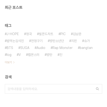
최근 포스트
태그
J-HOPE
정국
빌몬드차트
PIC
김남준
밥먹는김석진
전정구기
방탄소년단
지민
슈가
BTS
SUGA
Audio
Rap Monster
bangtan
log
V
랩몬스터
방탄
진
더보기
검색