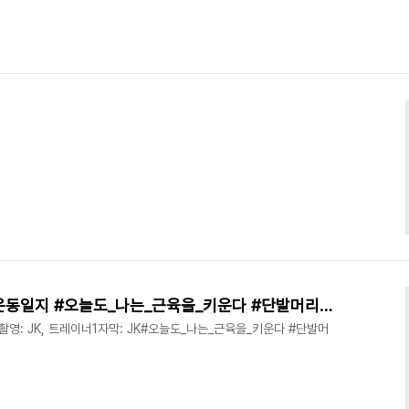
[VLOG] 정국 | 근육토끼의 운동일지 #오늘도_나는_근육을_키운다 #단발머리그소년
 촬영: JK, 트레이너1자막: JK#오늘도_나는_근육을_키운다 #단발머