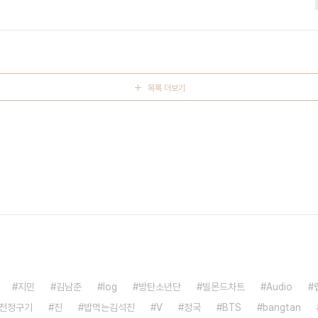
목록 더보기
지민
김남준
log
방탄소년단
빌몬드차트
Audio
전정구기
진
밥먹는김석진
V
정국
BTS
bangtan