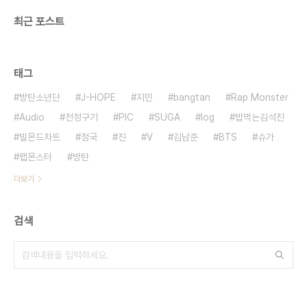
최근 포스트
태그
방탄소년단
J-HOPE
지민
bangtan
Rap Monster
Audio
전정구기
PIC
SUGA
log
밥먹는김석진
빌몬드차트
정국
진
V
김남준
BTS
슈가
랩몬스터
방탄
더보기
검색