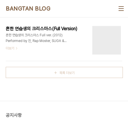
본문 바로가기
BANGTAN BLOG
흔한 연습생의 크리스마스(Full Version)
흔한 연습생의 크리스마스 Full ver. (2012)
Performed by 진, Rap Moster, SUGA &
moreOriginal Track : Christmas in Harlem
더보기
by Kanye West + Last Christmas by Wham
진 & More)Last Christmas I gave you my
heartBut the very next day you gave it
awayThis year to save me from tearsI'll
목록 더보기
give it to someone special SUGA)3년전부터
사장님은 무심하셨고남들 다 하는 회식 한 번 한 적
없었죠밖은 축제 분위기우린 남자 여럿이서 군대 분
위기올해도 또 홀로 연습 아니면 방구석구태여 뭘 해
도 안 생겨요 우린 솔로..
공지사항