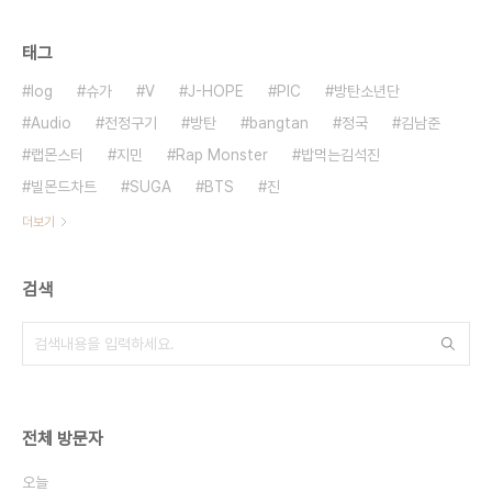
태그
log
슈가
V
J-HOPE
PIC
방탄소년단
Audio
전정구기
방탄
bangtan
정국
김남준
랩몬스터
지민
Rap Monster
밥먹는김석진
빌몬드차트
SUGA
BTS
진
더보기
검색
전체 방문자
오늘