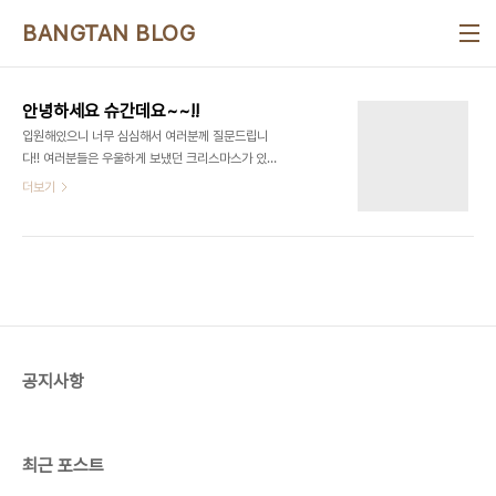
본문 바로가기
BANGTAN BLOG
안녕하세요 슈간데요~~!!
입원해있으니 너무 심심해서 여러분께 질문드립니
다!! 여러분들은 우울하게 보냈던 크리스마스가 있었
나요? 있다면 댓글로 가장 우울하게 보냈던 크리스마
더보기
스를 얘기해주세요 ~~~!! 트위터는 너무 훅훅 지나
가서 헤헤
공지사항
최근 포스트