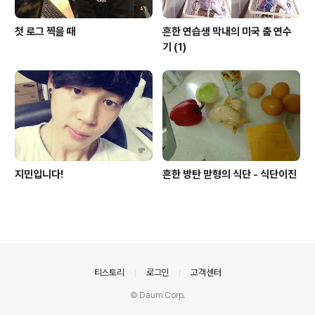
첫 로그 찍을 때
흔한 연습생 막내의 미국 춤 연수
기 (1)
지민입니다!
흔한 방탄 맏형의 식단 - 식단이진
의안내
티스토리
로그인
고객센터
© Daum Corp.