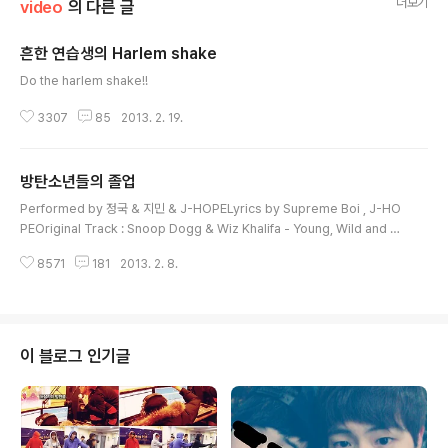
더보기
video
의 다른 글
흔한 연습생의 Harlem shake
글 내용
Do the harlem shake!!
3307
85
2013. 2. 19.
방탄소년들의 졸업
글 내용
Performed by 정국 & 지민 & J-HOPELyrics by Supreme Boi , J-HO
PEOriginal Track : Snoop Dogg & Wiz Khalifa - Young, Wild and Fr
ee ft. Bruno Mars 정국/지민)졸업 후에 너, 졸업 후에 나우린 모두다 눈물흘
8571
181
2013. 2. 8.
리지 않아지금 이 순간 우린 학교로부터이젠 해방이니까 정국)adios middle
school졸업한지 5분만에 밀가루에 바진 벌써 백바지Do it young, wild & fr
ee오늘은 다들 난장판치고 소고기나 사묵겠지어른이 된 것 같은 기분에친구들
과 외출해서는 커피와 쇼핑정신없이 놀다가도 고딩누나들만 지나가면 눈이 돌
아가친구들이 물어봐 너 데뷔는 언제야?궁금해요? 궁금하면 500원거의 다 왔
이 블로그 인기글
어 때가 되..