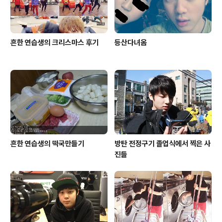
흔한 연습생의 크리스마스 후기
등산다녀옴
흔한 연습생의 떡국만들기
방탄 전정구기 졸업식에서 찍은 사
진들