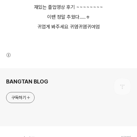
재밌는 졸업영상 후기 ~~~~~~~~
이땐 정말 추웠다.....ㅎ
귀엽게 봐주세요 귀염귀염귀여엄
(새창열림)
로그 정보
BANGTAN BLOG
구독하기