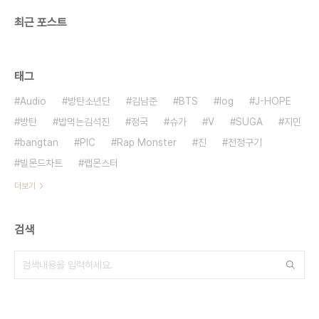
최근 포스트
태그
Audio
방탄소년단
김남준
BTS
log
J-HOPE
방탄
밥먹는김석진
정국
슈가
V
SUGA
지민
bangtan
PIC
Rap Monster
진
전정구기
빌몬드차트
랩몬스터
더보기
검색