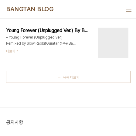
본문 바로가기
BANGTAN BLOG
Young Forever (Unplugged Ver.) By BTS
- Young Forever (Unplugged ver.)
Remixed by Slow RabbitGuiatar 정수완Bass
이주영Keyboard Slow RabbitMix & Master
더보기
Pdogg @ Dogg Bounce
목록 더보기
공지사항