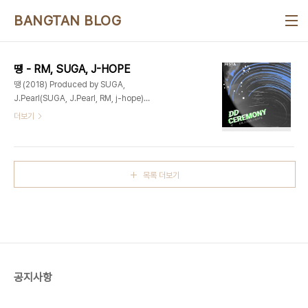
본문 바로가기
BANGTAN BLOG
땡 - RM, SUGA, J-HOPE
땡 (2018) Produced by SUGA,
J.Pearl(SUGA, J.Pearl, RM, j-hope)
Keyboard – J.PearlSynthesizer –
더보기
J.PearlAdditional Production – Supreme
BoiRecording Engineers – SUGA @
Genius Lab RM @ Mon Studio j-hope @
Hope WorldMix Engineer – Yang Ga @ Big
목록 더보기
Hit StudioMastering Engineer – Yang Ga
@ Big Hit Studio 일팔 일삼 삼팔 땡U wrong
me right 잘 봐 땡학교종 울려라 brr brr 땡야 이번
생은 글렀어 넌 땡 힙합? 땡Rap style? 땡걍 랩퍼,
땡방탄=땡But 현실, b..
공지사항