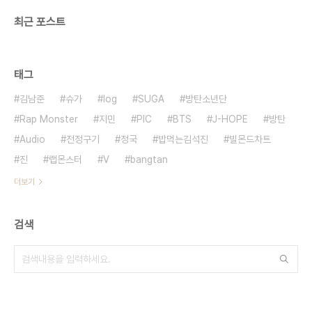
최근 포스트
태그
김남준
슈가
log
SUGA
방탄소년단
Rap Monster
지민
PIC
BTS
J-HOPE
방탄
Audio
전정구기
정국
밥먹는김석진
빌몬드차트
진
랩몬스터
V
bangtan
더보기
검색