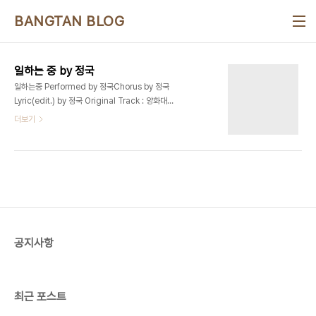
본문 바로가기
BANGTAN BLOG
일하는 중 by 정국
일하는중 Performed by 정국Chorus by 정국
Lyric(edit.) by 정국 Original Track : 양화대교
- Zion.T 우리 집에는 매일 나 홀로 있었지아버지는
더보기
회사가고어디냐고 여쭤보면 항상 "일하는중"아침이
면 책상 위에 놓인 초코파이 우유한잔새벽마다 퇴근
하신 아버지 주머니를 기다리던어린 날의 나를 기억
하네엄마 아빠 형나는 막둥이, 귀염둥이그 날의 나를
기억하네 기억하네 행복하자 우리 행복하자 아프지
말고 아프지 말고행복하자 행복하자아프지 말고 그
래 그래 내가 돈을 버네, 돈을 다 버네"엄마 백원만"
했었는데우리 엄마 아빠, 또 강아지도이젠 나를 바라
공지사항
보네전화가 오네, 내 어머니네뚜루루루 "아들 잘 지
내니"어디냐고 물어보는 말에 나 "일하는중" 하.. 엄
마 행복하자아프지 말고 좀..
최근 포스트