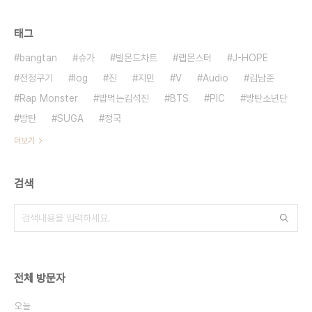
태그
bangtan
슈가
빌몬드차트
랩몬스터
J-HOPE
전정구기
log
진
지민
V
Audio
김남준
Rap Monster
밥먹는김석진
BTS
PIC
방탄소년단
방탄
SUGA
정국
더보기
검색
전체 방문자
오늘