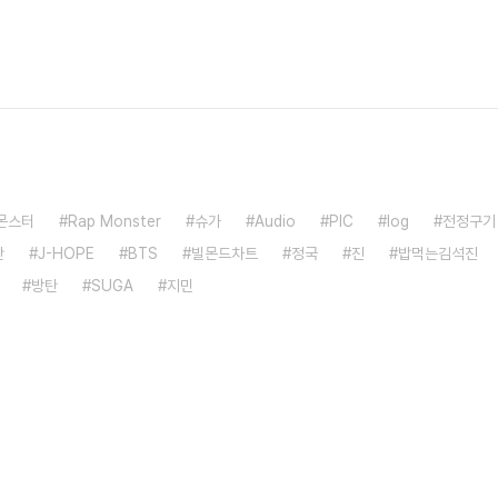
몬스터
Rap Monster
슈가
Audio
PIC
log
전정구기
단
J-HOPE
BTS
빌몬드차트
정국
진
밥먹는김석진
방탄
SUGA
지민