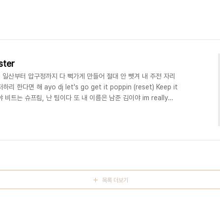
ster
in 일산, 일산부터 압구정까지 다 뻑가게 만들어 절대 안 뺏겨 내 주전 자리
 해 ayo dj let's go get it poppin (reset) Keep it
비트는 슈프림, 난 팀이다 또 내 이름은 남준 김이야 im really
고 까먹는 치매 난 케빈처럼 틀 때마다 이 무대를 온통 나 나홀로 지배
에 모르는 놈이라 i just cant stop 늘 내맘대로 써내리고 뱉고
ver 이미 수많은 이들의 두 귀를 다 훔쳐버렸지 멈출 수 없는 내 도벽
목록 더보기