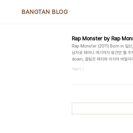
본문 바로가기
BANGTAN BLOG
Rap Monster by Rap Mon
Rap Monster (2011) Born 
남자로 태어나 여기까지 왔건만 뭘 주저하리 한다면
down, 끌림은 태지와 이지아 비밀이야 
hot 잘봐봐라 니네 랩들은 한 번 듣
더보기
영 힙합 열풍을 선도할 차세대 랩스타 랩밖
날을 새워 증명했던 훅가요's not o
"T..