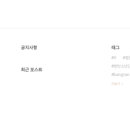
공지사항
태그
V
랩
방탄소년
최근 포스트
bangtan
더보기